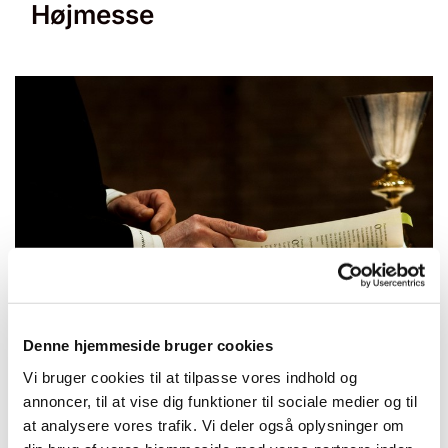
Højmesse
© null
Denne hjemmeside bruger cookies
Vi bruger cookies til at tilpasse vores indhold og
annoncer, til at vise dig funktioner til sociale medier og til
Søndag 25. april 2027, kl. 10:30 -
at analysere vores trafik. Vi deler også oplysninger om
11:30