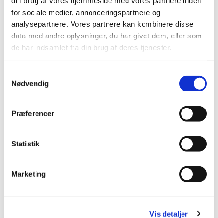
din brug af vores hjemmeside med vores partnere inden
for sociale medier, annonceringspartnere og
Brøndby Strand Kirke, Brøndby
analysepartnere. Vores partnere kan kombinere disse
Strand Centrum 90, 2660 Brøndby
data med andre oplysninger, du har givet dem, eller som
de har indsamlet fra din brug af deres tjenester.
Strand
S
Nødvendig
a
m
t
Præferencer
y
k
k
Statistik
e
v
Marketing
a
l
g
Vis detaljer