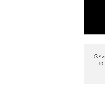
Søn
10: