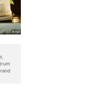
© null
e,
trum
trand