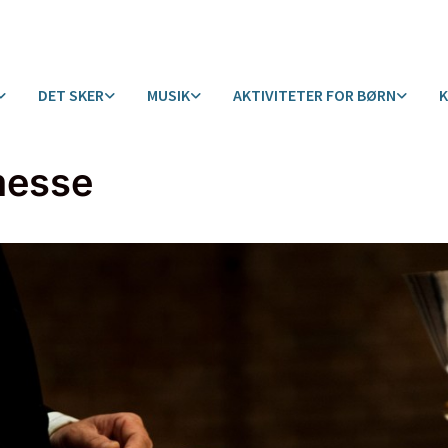
DET SKER
MUSIK
AKTIVITETER FOR BØRN
messe