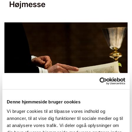
Højmesse
© null
Denne hjemmeside bruger cookies
Vi bruger cookies til at tilpasse vores indhold og
annoncer, til at vise dig funktioner til sociale medier og til
Søndag 28. marts 2027, kl. 10:30 -
at analysere vores trafik. Vi deler også oplysninger om
11:30