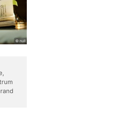
© null
e,
trum
trand