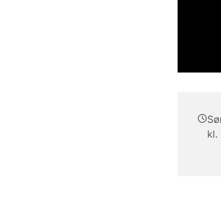
Sø
kl.