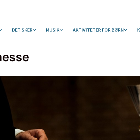
DET SKER
MUSIK
AKTIVITETER FOR BØRN
messe