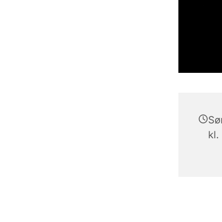
Sø
kl.