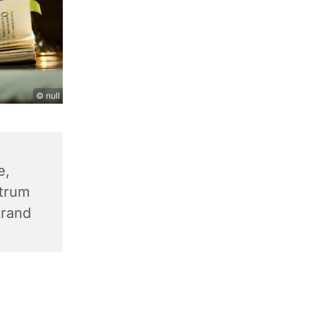
© null
e,
trum
trand