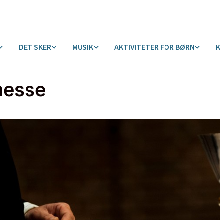
DET SKER
MUSIK
AKTIVITETER FOR BØRN
messe