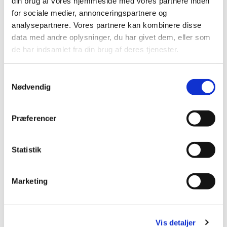
din brug af vores hjemmeside med vores partnere inden
for sociale medier, annonceringspartnere og
Brøndby Strand Kirke, Brøndby
analysepartnere. Vores partnere kan kombinere disse
Strand Centrum 90, 2660 Brøndby
data med andre oplysninger, du har givet dem, eller som
de har indsamlet fra din brug af deres tjenester.
Strand
S
Nødvendig
a
m
t
Præferencer
y
k
k
Statistik
e
v
Marketing
a
l
g
Vis detaljer