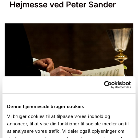
Højmesse ved Peter Sander
© null
Denne hjemmeside bruger cookies
Vi bruger cookies til at tilpasse vores indhold og
annoncer, til at vise dig funktioner til sociale medier og til
Søndag 20. september 2026, kl.
at analysere vores trafik. Vi deler også oplysninger om
10:30 - 11:30