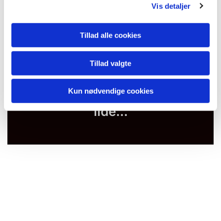
Vis detaljer
Tillad alle cookies
Tillad valgte
Kun nødvendige cookies
Du vil måske også kunne
lide...