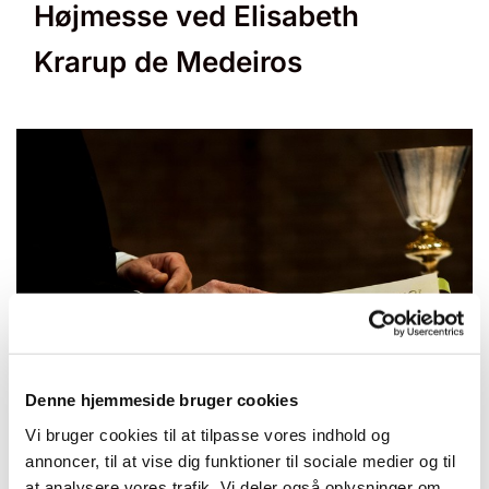
Højmesse ved Elisabeth
Krarup de Medeiros
© null
Denne hjemmeside bruger cookies
Vi bruger cookies til at tilpasse vores indhold og
annoncer, til at vise dig funktioner til sociale medier og til
at analysere vores trafik. Vi deler også oplysninger om