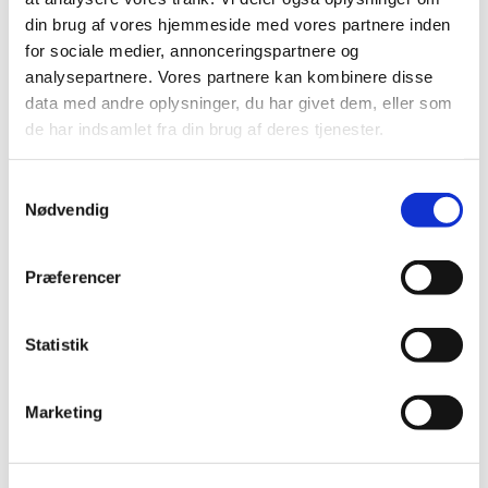
Søndag 6. september 2026, kl.
din brug af vores hjemmeside med vores partnere inden
10:30 - 11:30
for sociale medier, annonceringspartnere og
analysepartnere. Vores partnere kan kombinere disse
Brøndby Strand Kirke, Brøndby
data med andre oplysninger, du har givet dem, eller som
Strand Centrum 90, 2660 Brøndby
de har indsamlet fra din brug af deres tjenester.
Strand
S
Nødvendig
a
m
t
Præferencer
y
k
k
Statistik
e
v
Marketing
a
l
g