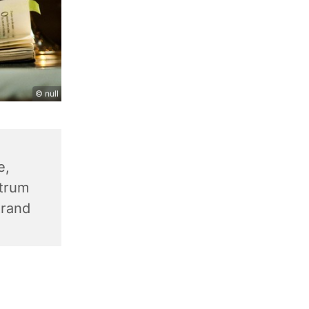
© null
e,
trum
trand