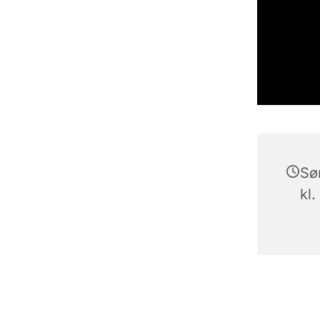
Sø
kl.