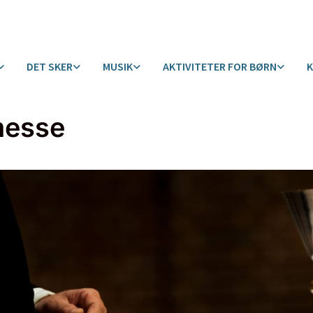
DET SKER
MUSIK
AKTIVITETER FOR BØRN
messe