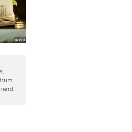
© null
e,
trum
trand