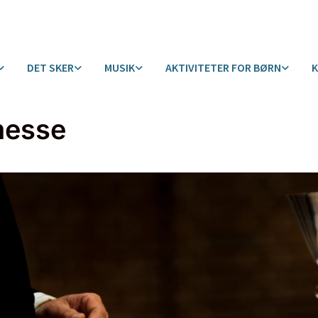
DET SKER
MUSIK
AKTIVITETER FOR BØRN
messe