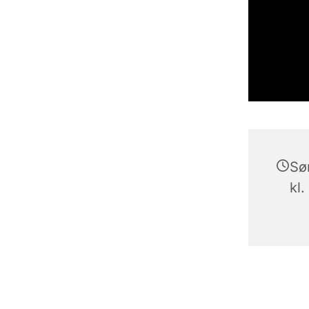
Sø
kl.