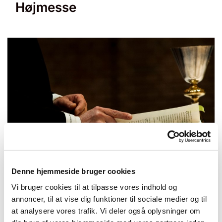
Højmesse
© null
Denne hjemmeside bruger cookies
Vi bruger cookies til at tilpasse vores indhold og
annoncer, til at vise dig funktioner til sociale medier og til
Søndag 8. august 2027, kl. 10:30 -
at analysere vores trafik. Vi deler også oplysninger om
11:30