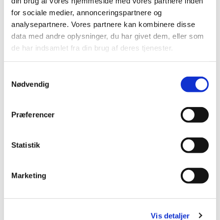
din brug af vores hjemmeside med vores partnere inden
for sociale medier, annonceringspartnere og
Brøndby Strand Kirke, Brøndby
analysepartnere. Vores partnere kan kombinere disse
Strand Centrum 90, 2660 Brøndby
data med andre oplysninger, du har givet dem, eller som
de har indsamlet fra din brug af deres tjenester.
Strand
S
Nødvendig
a
m
t
Præferencer
y
k
k
Statistik
e
v
Marketing
a
l
g
Vis detaljer