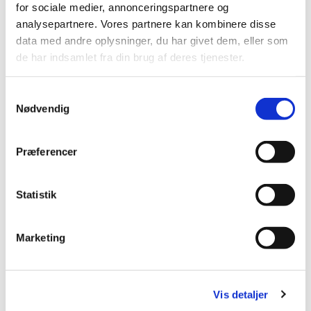
Brøndby Strand Kirke, Brøndby
for sociale medier, annonceringspartnere og
analysepartnere. Vores partnere kan kombinere disse
Strand Centrum 90, 2660 Brøndby
data med andre oplysninger, du har givet dem, eller som
Strand
de har indsamlet fra din brug af deres tjenester.
S
Nødvendig
a
m
t
Præferencer
y
k
k
Statistik
e
v
Marketing
a
l
g
Vis detaljer