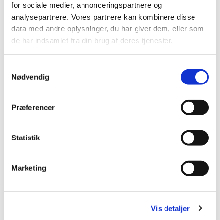
Brøndby Strand Kirke, Brøndby
for sociale medier, annonceringspartnere og
analysepartnere. Vores partnere kan kombinere disse
Strand Centrum 90, 2660 Brøndby
data med andre oplysninger, du har givet dem, eller som
Strand
de har indsamlet fra din brug af deres tjenester.
S
Nødvendig
a
m
t
Præferencer
y
k
k
Statistik
e
v
Marketing
a
l
g
Vis detaljer