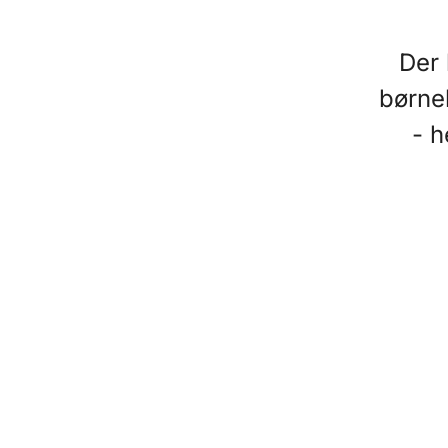
Der 
børnek
- h