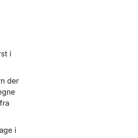
st i
rn der
tegne
fra
age i