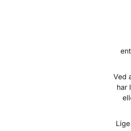
ent
Ved a
har 
el
Lige