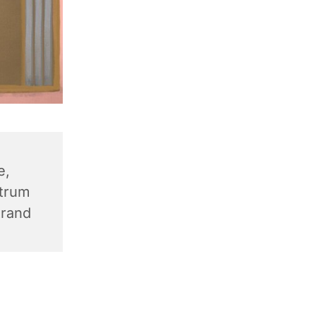
e,
trum
trand