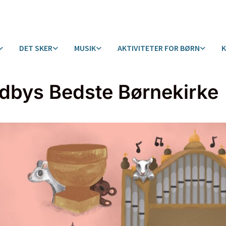
DET SKER
MUSIK
AKTIVITETER FOR BØRN
dbys Bedste Børnekirke