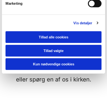
v
Der hænder vi har
Marketing
a
familiegudstjeneste så udgår
l
g
børnekirken eller de frivillige skal
Vis detaljer
have sommerferie - her har vi til
gengæld sjove godteposer med
Tillad alle cookies
tegnegrej og lidt mundgodt.
Tillad valgte
Se i kalenderen - hvornår hvad
Kun nødvendige cookies
sker
eller spørg en af os i kirken.