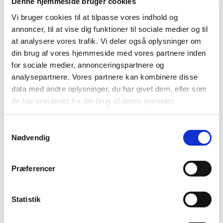
sætte sig,
Denne hjemmeside bruger cookies
Vi bruger cookies til at tilpasse vores indhold og
enten på de almindelige rækker
annoncer, til at vise dig funktioner til sociale medier og til
at analysere vores trafik. Vi deler også oplysninger om
eller bagerst i kirken i
din brug af vores hjemmeside med vores partnere inden
børnehjørnet.
for sociale medier, annonceringspartnere og
analysepartnere. Vores partnere kan kombinere disse
Ved anden salme, tager søde
data med andre oplysninger, du har givet dem, eller som
de har indsamlet fra din brug af deres tjenester.
frivillige de børn der har lyst med
ind i en af salene for at male,
S
Nødvendig
tegne eller andet sjovt, så som at
a
m
høre historier fra Biblen.
t
Præferencer
y
Lige efter prædiken vender alle
k
k
Statistik
børnene tilbage i kirken.
e