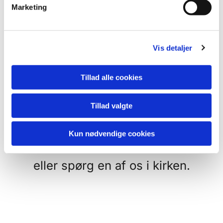
v
Der hænder vi har
Marketing
a
familiegudstjeneste så udgår
l
g
børnekirken eller de frivillige skal
Vis detaljer
have sommerferie - her har vi til
gengæld sjove godteposer med
Tillad alle cookies
tegnegrej og lidt mundgodt.
Tillad valgte
Se i kalenderen - hvornår hvad
Kun nødvendige cookies
sker
eller spørg en af os i kirken.