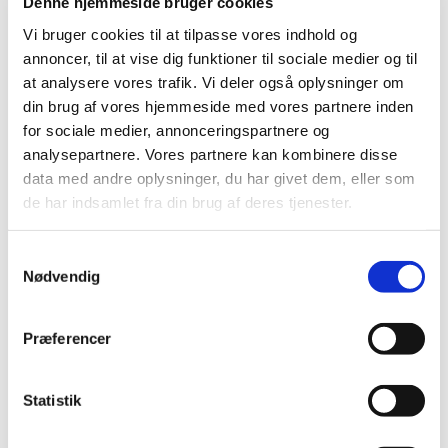
sætte sig,
Denne hjemmeside bruger cookies
Vi bruger cookies til at tilpasse vores indhold og
enten på de almindelige rækker
annoncer, til at vise dig funktioner til sociale medier og til
at analysere vores trafik. Vi deler også oplysninger om
eller bagerst i kirken i
din brug af vores hjemmeside med vores partnere inden
børnehjørnet.
for sociale medier, annonceringspartnere og
analysepartnere. Vores partnere kan kombinere disse
Ved anden salme, tager søde
data med andre oplysninger, du har givet dem, eller som
de har indsamlet fra din brug af deres tjenester.
frivillige de børn der har lyst med
ind i en af salene for at male,
S
Nødvendig
tegne eller andet sjovt, så som at
a
m
høre historier fra Biblen.
t
Præferencer
y
Lige efter prædiken vender alle
k
k
Statistik
børnene tilbage i kirken.
e