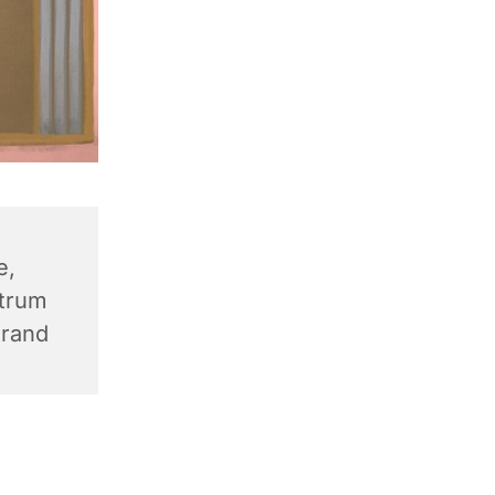
e,
trum
trand