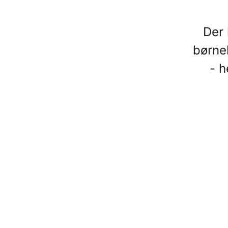
Der 
børnek
- h