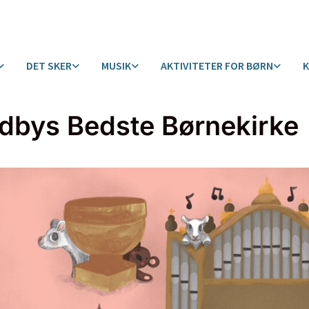
DET SKER
MUSIK
AKTIVITETER FOR BØRN
dbys Bedste Børnekirke