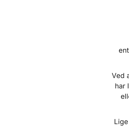
ent
Ved a
har 
el
Lige