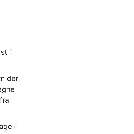
st i
rn der
tegne
fra
age i