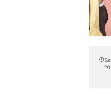
Sø
202