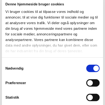
Denne hjemmeside bruger cookies
sætte sig,
Vi bruger cookies til at tilpasse vores indhold og
annoncer, til at vise dig funktioner til sociale medier og til
enten på de almindelige rækker
at analysere vores trafik. Vi deler også oplysninger om
eller bagerst i kirken i
din brug af vores hjemmeside med vores partnere inden
for sociale medier, annonceringspartnere og
børnehjørnet.
analysepartnere. Vores partnere kan kombinere disse
data med andre oplysninger, du har givet dem, eller som
Ved anden salme, tager søde
de har indsamlet fra din brug af deres tjenester.
frivillige de børn der har lyst med
S
ind i en af salene for at male,
Nødvendig
a
tegne eller andet sjovt, så som at
m
t
høre historier fra Biblen.
Præferencer
y
k
Lige efter prædiken vender alle
k
Statistik
børnene tilbage i kirken.
e