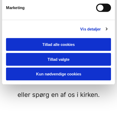
v
Marketing
Der hænder vi har
a
l
familiegudstjeneste så udgår
g
børnekirken eller de frivillige skal
Vis detaljer
have sommerferie - her har vi til
Tillad alle cookies
gengæld sjove godteposer med
tegnegrej og lidt mundgodt.
Tillad valgte
Se i kalenderen - hvornår hvad
Kun nødvendige cookies
sker
eller spørg en af os i kirken.