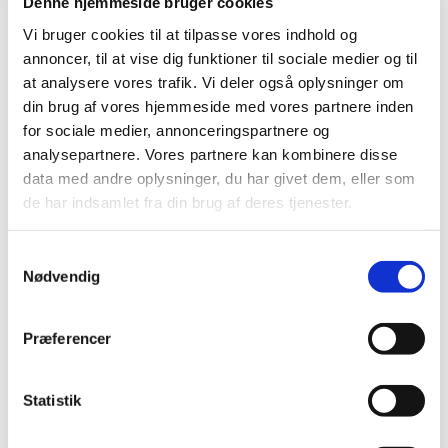
sætte sig,
Denne hjemmeside bruger cookies
Vi bruger cookies til at tilpasse vores indhold og
enten på de almindelige rækker
annoncer, til at vise dig funktioner til sociale medier og til
at analysere vores trafik. Vi deler også oplysninger om
eller bagerst i kirken i
din brug af vores hjemmeside med vores partnere inden
børnehjørnet.
for sociale medier, annonceringspartnere og
analysepartnere. Vores partnere kan kombinere disse
Ved anden salme, tager søde
data med andre oplysninger, du har givet dem, eller som
de har indsamlet fra din brug af deres tjenester.
frivillige de børn der har lyst med
ind i en af salene for at male,
S
Nødvendig
tegne eller andet sjovt, så som at
a
m
høre historier fra Biblen.
t
Præferencer
y
Lige efter prædiken vender alle
k
k
Statistik
børnene tilbage i kirken.
e