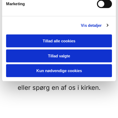
v
Der hænder vi har
Marketing
a
familiegudstjeneste så udgår
l
g
børnekirken eller de frivillige skal
Vis detaljer
have sommerferie - her har vi til
gengæld sjove godteposer med
Tillad alle cookies
tegnegrej og lidt mundgodt.
Tillad valgte
Se i kalenderen - hvornår hvad
Kun nødvendige cookies
sker
eller spørg en af os i kirken.