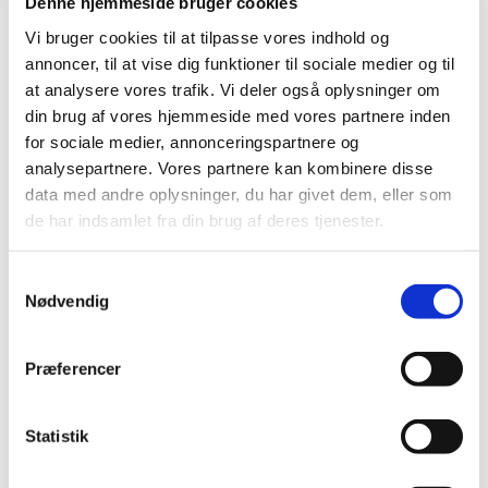
sætte sig,
Denne hjemmeside bruger cookies
Vi bruger cookies til at tilpasse vores indhold og
enten på de almindelige rækker
annoncer, til at vise dig funktioner til sociale medier og til
at analysere vores trafik. Vi deler også oplysninger om
eller bagerst i kirken i
din brug af vores hjemmeside med vores partnere inden
børnehjørnet.
for sociale medier, annonceringspartnere og
analysepartnere. Vores partnere kan kombinere disse
Ved anden salme, tager søde
data med andre oplysninger, du har givet dem, eller som
de har indsamlet fra din brug af deres tjenester.
frivillige de børn der har lyst med
ind i en af salene for at male,
S
Nødvendig
tegne eller andet sjovt, så som at
a
m
høre historier fra Biblen.
t
Præferencer
y
Lige efter prædiken vender alle
k
k
Statistik
børnene tilbage i kirken.
e