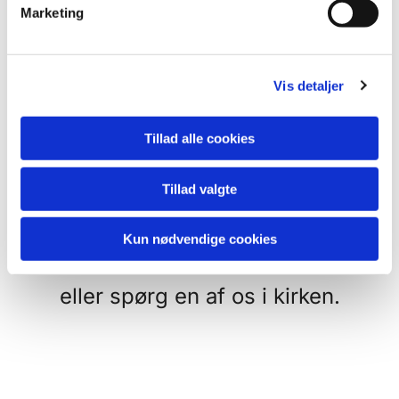
v
Der hænder vi har
Marketing
a
familiegudstjeneste så udgår
l
g
børnekirken eller de frivillige skal
Vis detaljer
have sommerferie - her har vi til
gengæld sjove godteposer med
Tillad alle cookies
tegnegrej og lidt mundgodt.
Tillad valgte
Se i kalenderen - hvornår hvad
Kun nødvendige cookies
sker
eller spørg en af os i kirken.