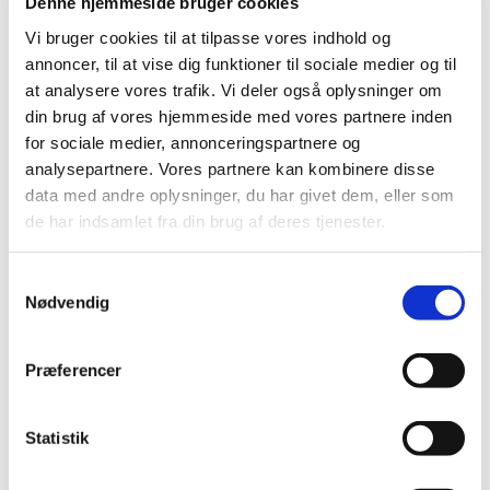
sætte sig,
Denne hjemmeside bruger cookies
Vi bruger cookies til at tilpasse vores indhold og
enten på de almindelige rækker
annoncer, til at vise dig funktioner til sociale medier og til
at analysere vores trafik. Vi deler også oplysninger om
eller bagerst i kirken i
din brug af vores hjemmeside med vores partnere inden
børnehjørnet.
for sociale medier, annonceringspartnere og
analysepartnere. Vores partnere kan kombinere disse
Ved anden salme, tager søde
data med andre oplysninger, du har givet dem, eller som
de har indsamlet fra din brug af deres tjenester.
frivillige de børn der har lyst med
ind i en af salene for at male,
S
Nødvendig
tegne eller andet sjovt, så som at
a
m
høre historier fra Biblen.
t
Præferencer
y
Lige efter prædiken vender alle
k
k
Statistik
børnene tilbage i kirken.
e