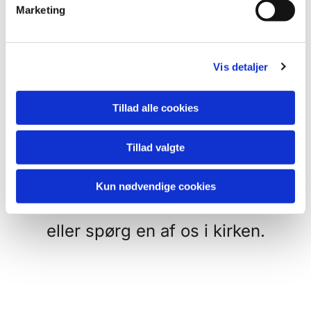
v
Der hænder vi har
Marketing
a
familiegudstjeneste så udgår
l
g
børnekirken eller de frivillige skal
Vis detaljer
have sommerferie - her har vi til
gengæld sjove godteposer med
Tillad alle cookies
tegnegrej og lidt mundgodt.
Tillad valgte
Se i kalenderen - hvornår hvad
Kun nødvendige cookies
sker
eller spørg en af os i kirken.