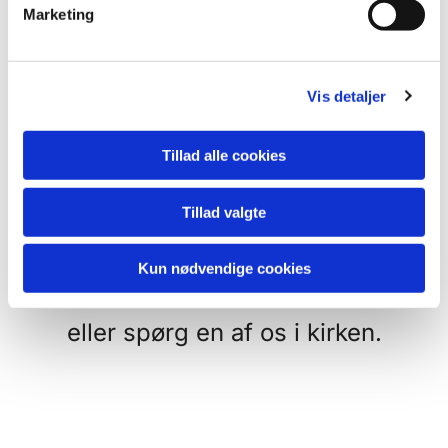
v
Der hænder vi har
Marketing
a
familiegudstjeneste så udgår
l
g
børnekirken eller de frivillige skal
Vis detaljer
have sommerferie - her har vi til
gengæld sjove godteposer med
Tillad alle cookies
tegnegrej og lidt mundgodt.
Tillad valgte
Se i kalenderen - hvornår hvad
Kun nødvendige cookies
sker
eller spørg en af os i kirken.