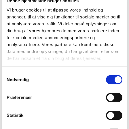
sætte sig,
Denne hjemmeside bruger cookies
Vi bruger cookies til at tilpasse vores indhold og
enten på de almindelige rækker
annoncer, til at vise dig funktioner til sociale medier og til
at analysere vores trafik. Vi deler også oplysninger om
eller bagerst i kirken i
din brug af vores hjemmeside med vores partnere inden
børnehjørnet.
for sociale medier, annonceringspartnere og
analysepartnere. Vores partnere kan kombinere disse
Ved anden salme, tager søde
data med andre oplysninger, du har givet dem, eller som
de har indsamlet fra din brug af deres tjenester.
frivillige de børn der har lyst med
ind i en af salene for at male,
S
Nødvendig
tegne eller andet sjovt, så som at
a
m
høre historier fra Biblen.
t
Præferencer
y
Lige efter prædiken vender alle
k
k
Statistik
børnene tilbage i kirken.
e