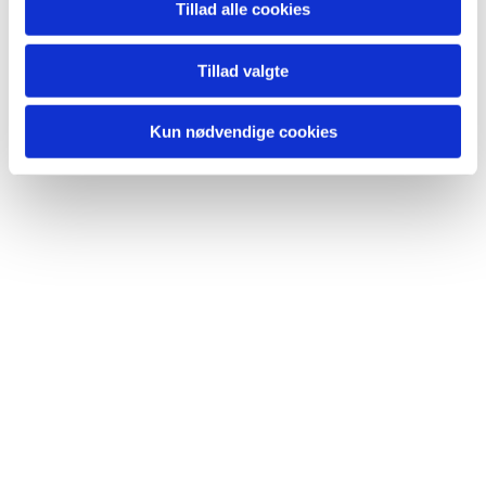
Tillad alle cookies
Bedemøder ligger på den første søndag i
måneden.
Tillad valgte
Kun nødvendige cookies