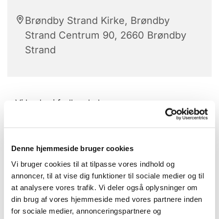
Brøndby Strand Kirke, Brøndby
Strand Centrum 90, 2660 Brøndby
Strand
Vi beder i fællesskab
med den styrke og lettelse det giver.
Denne hjemmeside bruger cookies
Sammen finder vi det, vi gerne vil bede om.
Vi bruger cookies til at tilpasse vores indhold og
annoncer, til at vise dig funktioner til sociale medier og til
Det kan være personligt som f.eks. sygdom i
at analysere vores trafik. Vi deler også oplysninger om
familien eller bekymringer.
din brug af vores hjemmeside med vores partnere inden
for sociale medier, annonceringspartnere og