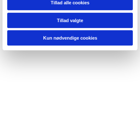
Tillad alle cookies
Bedemøder ligger på den første søndag i
måneden.
Tillad valgte
Kun nødvendige cookies