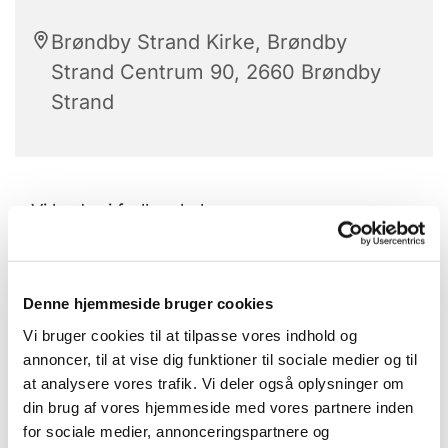
Brøndby Strand Kirke, Brøndby
Strand Centrum 90, 2660 Brøndby
Strand
Vi beder i fællesskab
med den styrke og lettelse det giver.
Denne hjemmeside bruger cookies
Sammen finder vi det, vi gerne vil bede om.
Vi bruger cookies til at tilpasse vores indhold og
annoncer, til at vise dig funktioner til sociale medier og til
Det kan være personligt som f.eks. sygdom i
at analysere vores trafik. Vi deler også oplysninger om
familien eller bekymringer.
din brug af vores hjemmeside med vores partnere inden
for sociale medier, annonceringspartnere og