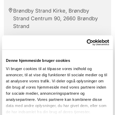
Brøndby Strand Kirke, Brøndby
Strand Centrum 90, 2660 Brøndby
Strand
Babysalmesang er for babyer på 3 til 9
Denne hjemmeside bruger cookies
måneder.
Vi bruger cookies til at tilpasse vores indhold og
En sanselig leg med dit barn:
annoncer, til at vise dig funktioner til sociale medier og til
at analysere vores trafik. Vi deler også oplysninger om
Her mødes din stemme med musikken og
din brug af vores hjemmeside med vores partnere inden
bevægelsen og giver et forsigtig indtryk af en sjov
for sociale medier, annonceringspartnere og
og større verden.
analysepartnere. Vores partnere kan kombinere disse
data med andre oplysninger, du har givet dem, eller som
Vi samles i kirkerummet, hvor organisten spiller,
de har indsamlet fra din brug af deres tjenester.