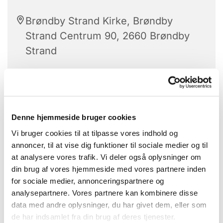
Brøndby Strand Kirke, Brøndby
Strand Centrum 90, 2660 Brøndby
Strand
Babysalmesang er for babyer på 3 til 9
Denne hjemmeside bruger cookies
måneder.
Vi bruger cookies til at tilpasse vores indhold og
En sanselig leg med dit barn:
annoncer, til at vise dig funktioner til sociale medier og til
at analysere vores trafik. Vi deler også oplysninger om
Her mødes din stemme med musikken og
din brug af vores hjemmeside med vores partnere inden
bevægelsen og giver et forsigtig indtryk af en sjov
for sociale medier, annonceringspartnere og
og større verden.
analysepartnere. Vores partnere kan kombinere disse
data med andre oplysninger, du har givet dem, eller som
Vi samles i kirkerummet, hvor organisten spiller,
de har indsamlet fra din brug af deres tjenester.