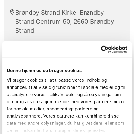
Brøndby Strand Kirke, Brøndby
Strand Centrum 90, 2660 Brøndby
Strand
Babysalmesang er for babyer på 3 til 9
Denne hjemmeside bruger cookies
måneder.
Vi bruger cookies til at tilpasse vores indhold og
En sanselig leg med dit barn:
annoncer, til at vise dig funktioner til sociale medier og til
at analysere vores trafik. Vi deler også oplysninger om
Her mødes din stemme med musikken og
din brug af vores hjemmeside med vores partnere inden
bevægelsen og giver et forsigtig indtryk af en sjov
for sociale medier, annonceringspartnere og
og større verden.
analysepartnere. Vores partnere kan kombinere disse
data med andre oplysninger, du har givet dem, eller som
Vi samles i kirkerummet, hvor organisten spiller,
de har indsamlet fra din brug af deres tjenester.