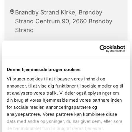
Brøndby Strand Kirke, Brøndby
Strand Centrum 90, 2660 Brøndby
Strand
Babysalmesang er for babyer på 3 til 9
Denne hjemmeside bruger cookies
måneder.
Vi bruger cookies til at tilpasse vores indhold og
En sanselig leg med dit barn:
annoncer, til at vise dig funktioner til sociale medier og til
at analysere vores trafik. Vi deler også oplysninger om
Her mødes din stemme med musikken og
din brug af vores hjemmeside med vores partnere inden
bevægelsen og giver et forsigtig indtryk af en sjov
for sociale medier, annonceringspartnere og
og større verden.
analysepartnere. Vores partnere kan kombinere disse
data med andre oplysninger, du har givet dem, eller som
Vi samles i kirkerummet, hvor organisten spiller,
de har indsamlet fra din brug af deres tjenester.