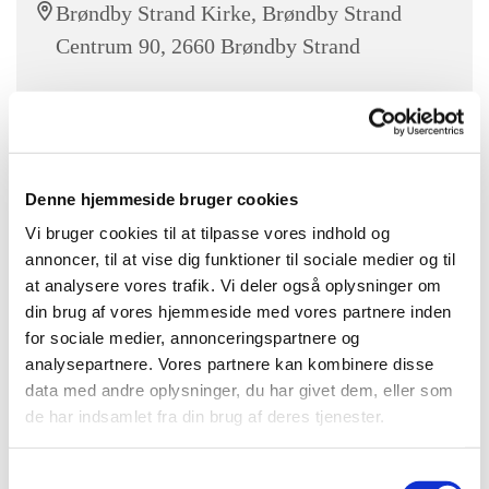
Brøndby Strand Kirke, Brøndby Strand
Centrum 90, 2660 Brøndby Strand
Babysalmesang er for babyer på 3 til 9
måneder.
Denne hjemmeside bruger cookies
Vi bruger cookies til at tilpasse vores indhold og
En sanselig leg med dit barn:
annoncer, til at vise dig funktioner til sociale medier og til
at analysere vores trafik. Vi deler også oplysninger om
Her mødes din stemme med musikken og bevægelsen og
din brug af vores hjemmeside med vores partnere inden
giver et forsigtig indtryk af en sjov og større verden.
for sociale medier, annonceringspartnere og
Vi samles i kirkerummet, hvor organisten spiller,
analysepartnere. Vores partnere kan kombinere disse
data med andre oplysninger, du har givet dem, eller som
mens vi synger og leger med de små.
de har indsamlet fra din brug af deres tjenester.
Du vil opdage glæden i dit barns øjne, når den lille
genkender din stemme
S