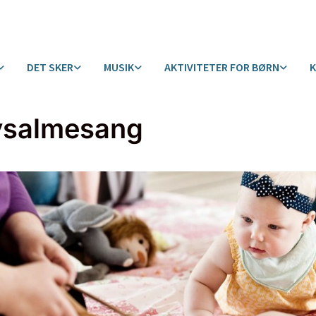
DET SKER
MUSIK
AKTIVITETER FOR BØRN
ysalmesang