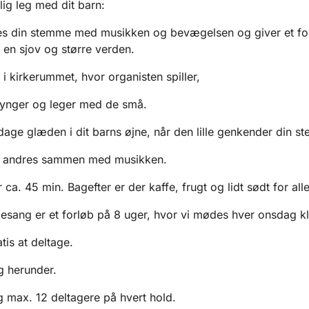
lig leg med dit barn:
s din stemme med musikken og bevægelsen og giver et for
f en sjov og større verden.
 i kirkerummet, hvor organisten spiller,
synger og leger med de små.
dage glæden i dit barns øjne, når den lille genkender din 
e andres sammen med musikken.
ca. 45 min. Bagefter er der kaffe, frugt og lidt sødt for alle
sang er et forløb på 8 uger, hvor vi mødes hver onsdag kl
tis at deltage.
g herunder.
 max. 12 deltagere på hvert hold.