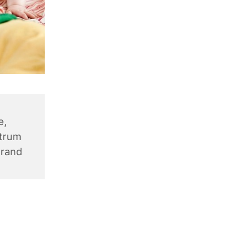
e,
trum
trand