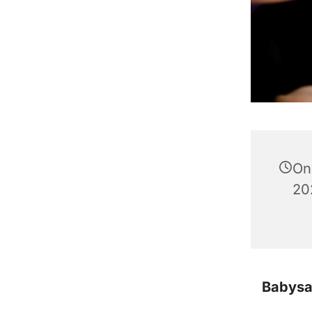
On
202
Babysal