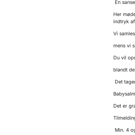
En sanse
Her møde
indtryk a
Vi samles
mens vi 
Du vil op
blandt d
Det tager 
Babysalme
Det er gra
Tilmeldin
Min. 4 og